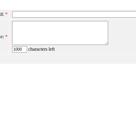
il:
*
е:
*
characters left