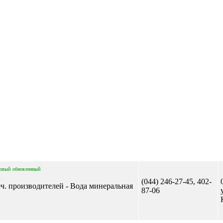
Отправить сообщение
овый
обновленный
(044) 246-27-45, 402-
еч. производителей - Вода минеральная
87-06