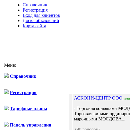
Справочник
Регистрация
Вход для клиентов
Доска объявлений
Карта сайта
Меню
Справочник
Отп
Регистрация
АСКОНИ-ЦЕНТР ООО
новы
- Торговля коньяками МО
Тарифные планы
Торговля винами ординарн
марочными МОЛДОВА...
Панель управления
(90 голосов)