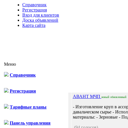
Справочник
Регистрация
Вход для клиентов
Доска объявлений
Карта сайта
Меню
Справочник
Отп
Регистрация
АВАНТ МЧП
новый
обновленный
- Изготовление круп в ассо
Тарифные планы
давальческом сырье - Испо
материалы: - Зерновые - По
Панель управления
(94 голосов)