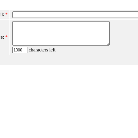
il:
*
е:
*
characters left