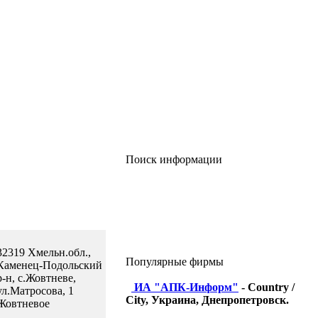
Поиск информации
32319 Хмельн.обл.,
Популярные фирмы
Каменец-Подольский
р-н, с.Жовтневе,
ИА "АПК-Информ"
- Country /
ул.Матросова, 1
City, Украина, Днепропетровск.
Жовтневое