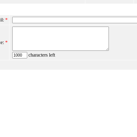
il:
*
е:
*
characters left