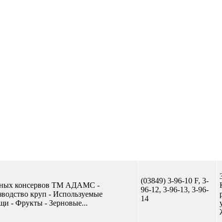
Отправить сообщение
(03849) 3-96-10 F, 3-
щных консервов ТМ АДАМС -
96-12, 3-96-13, 3-96-
зводство круп - Используемые
14
щи - Фрукты - Зерновые...