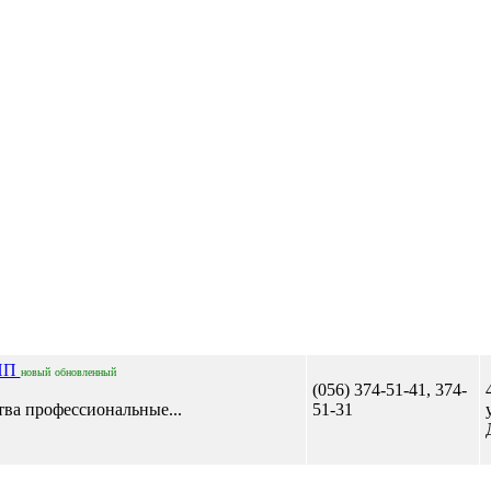
Отправить сообщение
ПП
новый
обновленный
(056) 374-51-41, 374-
ва профессиональные...
51-31