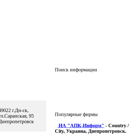
Поиск информации
49022 г.Дн-ск,
Популярные фирмы
ул.Саранская, 95
Днепропетровск
ИА "АПК-Информ"
- Country /
City, Украина, Днепропетровск.