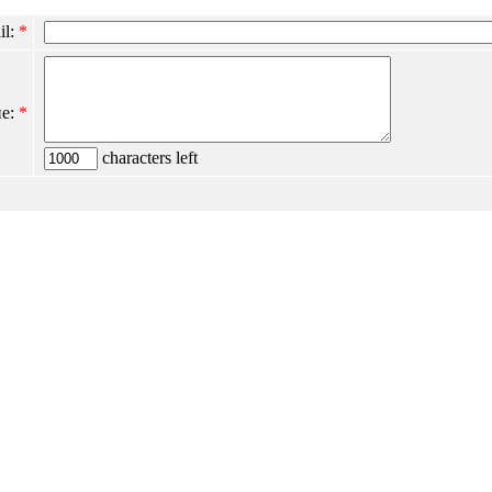
il:
*
е:
*
characters left