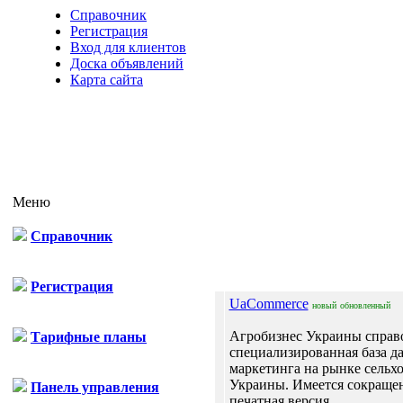
Справочник
Регистрация
Вход для клиентов
Доска объявлений
Карта сайта
Меню
Справочник
Отп
Регистрация
UaCommerce
новый
обновленный
Агробизнес Украины справ
Тарифные планы
специализированная база д
маркетинга на рынке сельх
Украины. Имеется сокраще
Панель управления
печатная версия ...