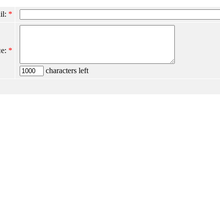
il:
*
е:
*
characters left