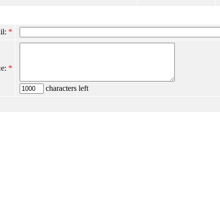
il:
*
е:
*
characters left