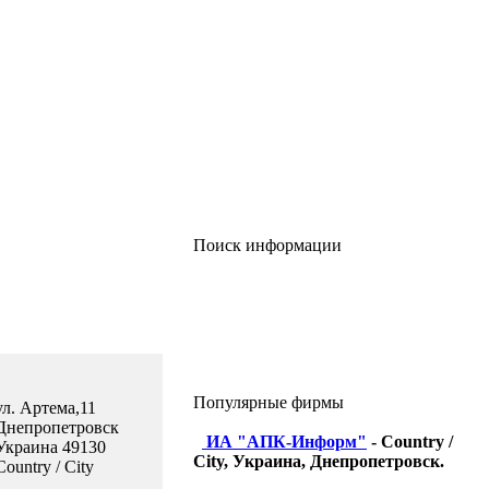
Поиск информации
Популярные фирмы
ул. Артема,11
Днепропетровск
ИА "АПК-Информ"
- Country /
Украина 49130
City, Украина, Днепропетровск.
Country / City