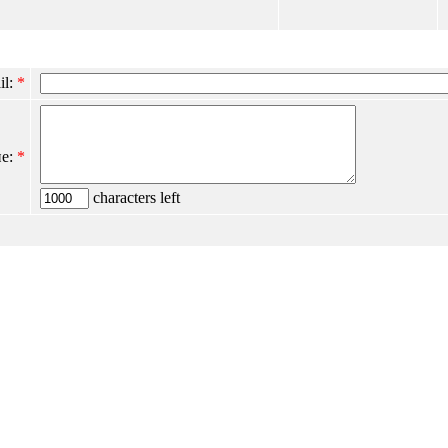
il:
*
е:
*
characters left