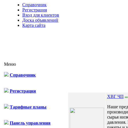
Справочник
Регистрация
Вход для клиентов
Доска объявлений
Карта сайта
Меню
Справочник
Отп
Регистрация
ХВГ ЧП
но
Наше пред
Тарифные планы
производит
сырья низ
давления.
Панель управления
пакеты и 