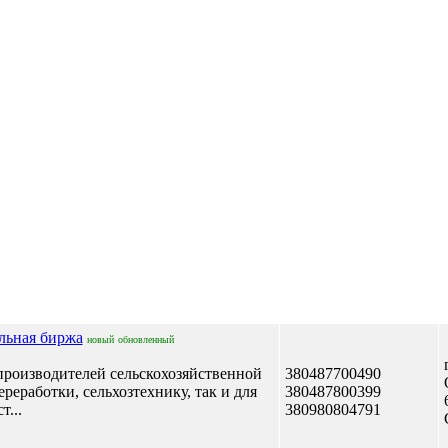
Отправить сообщение
льная биржа
новый
обновленный
роизводителей сельскохозяйственной
380487700490
реработки, сельхозтехнику, так и для
380487800399
т...
380980804791