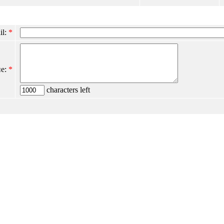
il:
*
е:
*
characters left