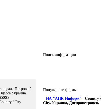
Поиск информации
генерала Петрова 2
Популярные фирмы
Одесса Украина
65065
ИА "АПК-Информ"
- Country /
Country / City
City, Украина, Днепропетровск.