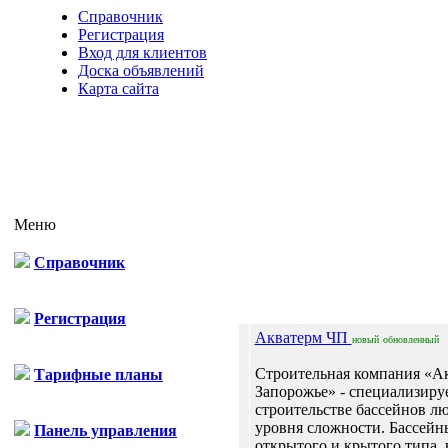
Справочник
Регистрация
Вход для клиентов
Доска объявлений
Карта сайта
Меню
Справочник
Отп
Регистрация
Акватерм ЧП
новый
обновленный
Строительная компания «А
Тарифные планы
Запорожье» - специализируе
строительстве бассейнов л
уровня сложности. Бассейн
Панель управления
открытого и крытого типа, н