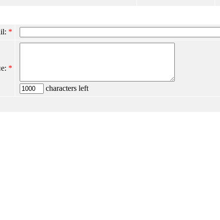
il:
*
е:
*
characters left