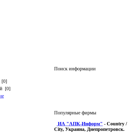
Поиск информации
 [0]
й [0]
ие
Популярные фирмы
ИА "АПК-Информ"
- Country /
City, Украина, Днепропетровск.