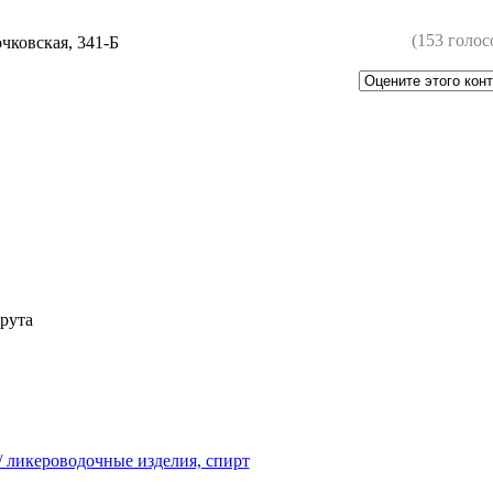
(153 голос
очковская, 341-Б
рута
/ ликероводочные изделия, спирт