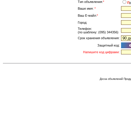
Тип объявления:
*
П
Ваше имя:
*
Ваш Е-майл:
*
Город:
Телефон:
(по шаблону: (095) 344356)
Срок хранения объявления:
Защитный код:
Напишите код цифрами:
Доска объявлений Проду