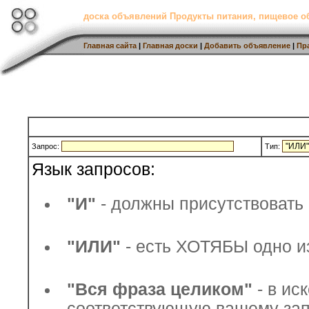
доска объявлений Продукты питания, пищевое о
Главная сайта
|
Главная доски
|
Добавить объявление
|
Пр
Запрос:
Тип:
Язык запросов:
"И"
- должны присутствовать 
"ИЛИ"
- есть ХОТЯБЫ одно из
"Вся фраза целиком"
- в ис
соответствующую вашему зап