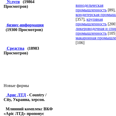
Услуги
(
19864
винодельческая
Просмотров)
промышленность
[89]
,
кондитерская промыш
[357]
,
крупяная
промышленность
[200
бизнес-информация
ликероводочная и спи
(
19300
Просмотров)
промышленность
[105
макаронная промышле
[106]
Средства
(
18983
Просмотров)
Новые фирмы
Арис ЛТД
- Country /
City, Украина, херсон.
Млинний комплекс ВКФ
«Аріс ЛТД» пропонує