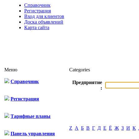
Справочник
Регистрация
Вход для клиентов
Доска объявлений
Карта сайта
Меню
Categories
Справочник
Предприятие
:
Регистрация
Тарифные планы
Z
А
Б
В
Г
Д
Е
Ё
Ж
З
И
К
Панель управления