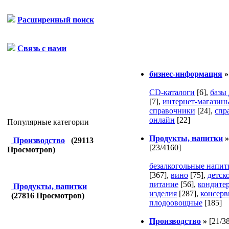
Расширенный поиск
Связь с нами
бизнес-информация
CD-каталоги
[6]
,
базы
[7]
,
интернет-магазин
справочники
[24]
,
спр
онлайн
[22]
Популярные категории
Продукты, напитки
»
Производство
(
29113
[23/4160]
Просмотров)
безалкогольные напит
[367]
,
вино
[75]
,
детск
питание
[56]
,
кондите
Продукты, напитки
изделия
[287]
,
консер
(
27816
Просмотров)
плодоовощные
[185]
Производство
»
[21/3