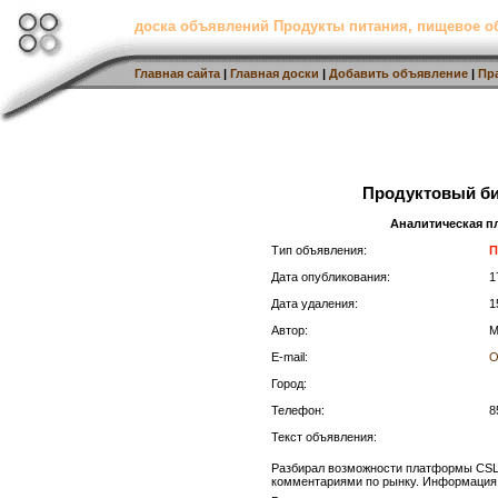
доска объявлений Продукты питания, пищевое о
Главная сайта
|
Главная доски
|
Добавить объявление
|
Пр
Продуктовый би
Аналитическая 
Тип объявления:
П
Дата опубликования:
1
Дата удаления:
1
Автор:
M
E-mail:
О
Город:
Телефон:
8
Текст объявления:
Разбирал возможности платформы CSL 
комментариями по рынку. Информация 