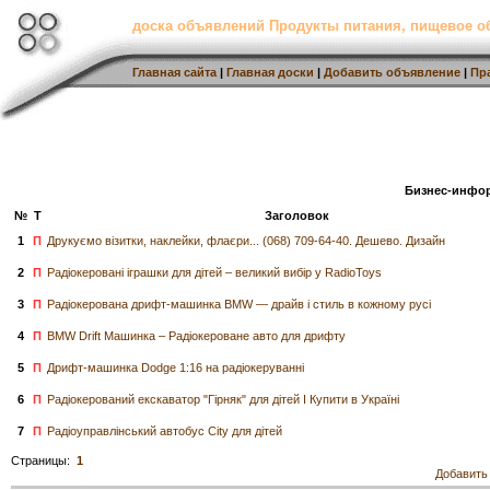
доска объявлений Продукты питания, пищевое о
Главная сайта
|
Главная доски
|
Добавить объявление
|
Пр
Бизнес-инфо
№
Т
Заголовок
1
П
Друкуємо візитки, наклейки, флаєри... (068) 709-64-40. Дешево. Дизайн
2
П
Радіокеровані іграшки для дітей – великий вибір у RadioToys
3
П
Радіокерована дрифт-машинка BMW — драйв і стиль в кожному русі
4
П
BMW Drift Машинка – Радіокероване авто для дрифту
5
П
Дрифт-машинка Dodge 1:16 на радіокеруванні
6
П
Радіокерований екскаватор "Гірняк" для дітей I Купити в Україні
7
П
Радіоуправлінський автобус City для дітей
Страницы:
1
Добавить