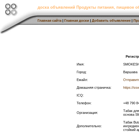
доска объявлений Продукты питания, пищевое о
Главная сайта
|
Главная доски
|
Добавить объявление
|
Пр
Регист
Имя:
SMOKES
Город:
Варшава
Емайл:
Отправит
Домашняя страничка:
https://s
ICQ:
Телефон:
+48 790 8
Табак для
Организация:
основа 
Табак But
Дополнительно:
ингредие
стойкий а