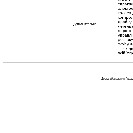
справжн
електро
колеса 
контрол
драйву.
Дополнительно:
легенд
дорого.
управлі
розпаку
офісу а
— як ди
всій Укр
Доска объявлений Проду