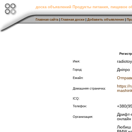
доска объявлений Продукты питания, пищевое о
Главная сайта
|
Главная доски
|
Добавить объявление
|
Пр
Регист
radioto
Имя:
Дніпро
Город:
Отправ
Емайл:
https://
Домашняя страничка:
mashin
ICQ:
+380(9
Телефон:
Дрифт-
Организация:
онлайн
Любиш ш
BMW на 