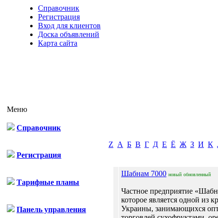
Справочник
Регистрация
Вход для клиентов
Доска объявлений
Карта сайта
Меню
Справочник
Z
А
Б
В
Г
Д
Е
Ё
Ж
З
И
К
Регистрация
Шабнам 7000
новый
обновленный
Тарифные планы
Частное предприятие «Шабн
которое является одной из 
Украины, занимающихся оп
Панель управления
торговлей сухофруктами, ор