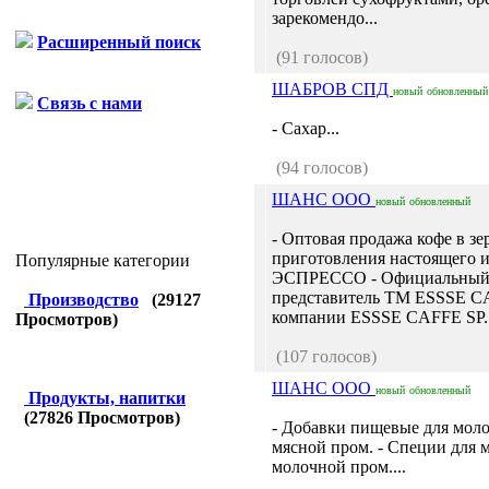
зарекомендо...
Расширенный поиск
(91 голосов)
ШАБРОВ СПД
новый
обновленный
Связь с нами
- Сахар...
(94 голосов)
ШАНС ООО
новый
обновленный
- Оптовая продажа кофе в зе
приготовления настоящего и
Популярные категории
ЭСПРЕССО - Официальны
представитель ТМ ESSSE 
Производство
(
29127
компании ESSSE CAFFE SP..
Просмотров)
(107 голосов)
ШАНС ООО
новый
обновленный
Продукты, напитки
(
27826
Просмотров)
- Добавки пищевые для мол
мясной пром. - Специи для 
молочной пром....