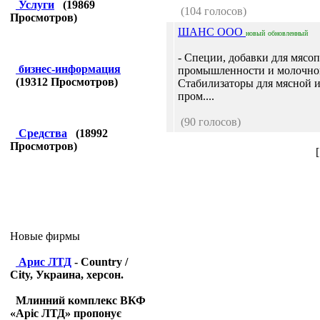
Услуги
(
19869
(104 голосов)
Просмотров)
ШАНС ООО
новый
обновленный
- Специи, добавки для мясоп
бизнес-информация
промышленности и молочно
(
19312
Просмотров)
Стабилизаторы для мясной 
пром....
(90 голосов)
Средства
(
18992
Просмотров)
Новые фирмы
Арис ЛТД
- Country /
City, Украина, херсон.
Млинний комплекс ВКФ
«Аріс ЛТД» пропонує