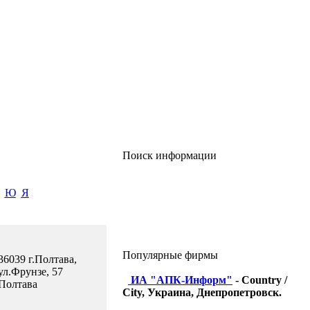
Поиск информации
Ю
Я
Популярные фирмы
36039 г.Полтава,
ул.Фрунзе, 57
ИА "АПК-Информ"
- Country /
Полтава
City, Украина, Днепропетровск.