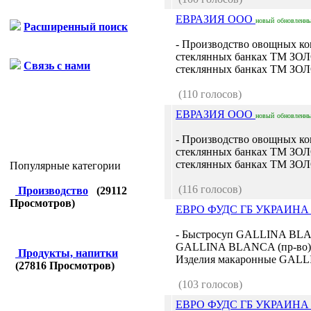
ЕВРАЗИЯ ООО
новый
обновленн
Расширенный поиск
- Производство овощных ко
стеклянных банках ТМ ЗО
Связь с нами
стеклянных банках ТМ З
(110 голосов)
ЕВРАЗИЯ ООО
новый
обновленн
- Производство овощных ко
стеклянных банках ТМ ЗО
стеклянных банках ТМ З
Популярные категории
(116 голосов)
Производство
(
29112
Просмотров)
ЕВРО ФУДС ГБ УКРАИН
- Быстросуп GALLINA BLAN
GALLINA BLANCA (пр-во) 
Продукты, напитки
Изделия макаронные GALL
(
27816
Просмотров)
(103 голосов)
ЕВРО ФУДС ГБ УКРАИН