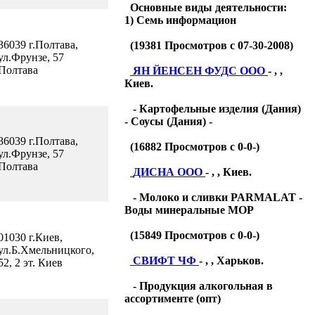
Основные виды деятельности:
1) Семь информацион
36039 г.Полтава,
(
19381
Просмотров с 07-30-2008)
ул.Фрунзе, 57
Полтава
ЯН ЙЕНСЕН ФУДС ООО
- , ,
Киев.
- Картофельные изделия (Дания)
- Соусы (Дания) -
36039 г.Полтава,
(
16882
Просмотров с 0-0-)
ул.Фрунзе, 57
Полтава
ДИСНА ООО
- , , Киев.
- Молоко и сливки PARMALAT -
Воды минеральные МОР
(
15849
Просмотров с 0-0-)
01030 г.Киев,
ул.Б.Хмельницкого,
СВИФТ ЧФ
- , , Харьков.
52, 2 эт. Киев
- Продукция алкогольная в
ассортименте (опт)