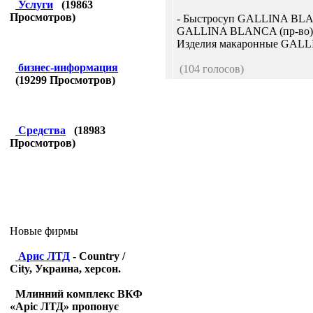
Услуги
(
19863
Просмотров)
- Быстросуп GALLINA BLAN
GALLINA BLANCA (пр-во) 
Изделия макаронные GALL
бизнес-информация
(104 голосов)
(
19299
Просмотров)
Средства
(
18983
Просмотров)
Новые фирмы
Арис ЛТД
- Country /
City, Украина, херсон.
Млинний комплекс ВКФ
«Аріс ЛТД» пропонує