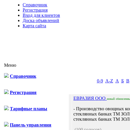
Справочник
Регистрация
Вход для клиентов
Доска объявлений
Карта сайта
Меню
Справочник
0-9
A-Z
А
Б
В
Регистрация
ЕВРАЗИЯ ООО
новый
обновленн
Тарифные планы
- Производство овощных ко
стеклянных банках ТМ ЗО
стеклянных банках ТМ З
Панель управления
(100 голосов)