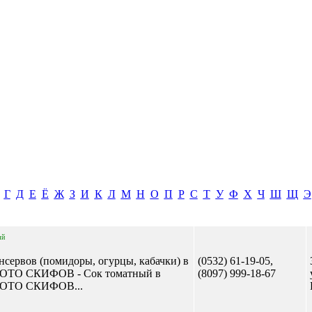
Г
Д
Е
Ё
Ж
З
И
К
Л
М
Н
О
П
Р
С
Т
У
Ф
Х
Ч
Ш
Щ
Э
ый
нсервов (помидоры, огурцы, кабачки) в
(0532) 61-19-05,
ЛОТО СКИФОВ - Сок томатный в
(8097) 999-18-67
ОЛОТО СКИФОВ...