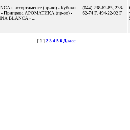
CA в ассортименте (пр-во) - Кубики
(044) 238-62-85, 238-
- Приправа АРОМАТИКА (пр-во) -
62-74 F, 494-22-92 F
INA BLANCA - ...
[
1
]
2
3
4
5
6
Далее