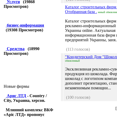
Услуги
(
19868
Просмотров)
Каталог строительных фирм
Отобранная база .
новый
обновлен
Каталог строительных фирм
бизнес-информация
рекламно-информационный 
(
19308
Просмотров)
Украины online. Актуальная
информационная база фирм 
предприятий Украины, заня..
Средства
(
18990
(113 голосов)
Просмотров)
"Кондитерский Дом "Шокол
обновленный
Эксклюзивная рекламно-сув
продукция из шоколада. Ф
шоколад с логотипом компа
дополнит презентацию, стан
Новые фирмы
незаменимым помощни...
Арис ЛТД
- Country /
(100 голосов)
City, Украина, херсон.
Млинний комплекс ВКФ
«Аріс ЛТД» пропонує