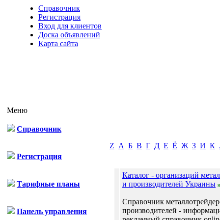
Справочник
Регистрация
Вход для клиентов
Доска объявлений
Карта сайта
Меню
Справочник
Z
А
Б
В
Г
Д
Е
Ё
Ж
З
И
К
Регистрация
Каталог - организаций мета
Тарифные планы
и производителей Украины
Справочник металлотрейдер
производителей - информац
Панель управления
рекламный справочник onlin