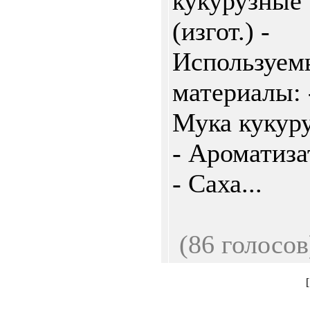
кукурузные
(изгот.) -
Используем
материалы: 
Мука кукур
- Ароматиз
- Саха...
(86 голосов