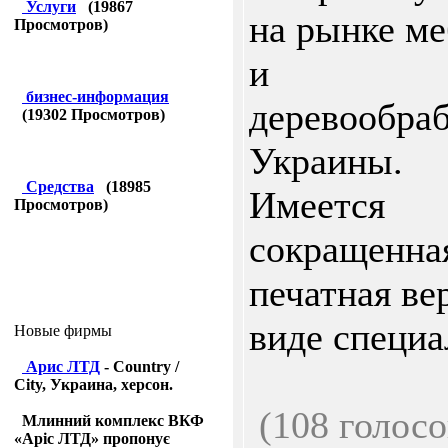
Услуги
(
19867
на рынке ме
Просмотров)
и
бизнес-информация
деревообра
(
19302
Просмотров)
Украины.
Средства
(
18985
Имеется
Просмотров)
сокращенна
печатная ве
виде специал
Новые фирмы
Арис ЛТД
- Country /
City, Украина, херсон.
(108 голосо
Млинний комплекс ВКФ
«Аріс ЛТД» пропонує