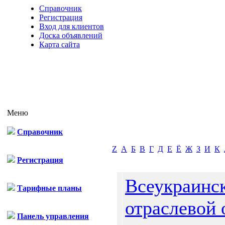
Справочник
Регистрация
Вход для клиентов
Доска объявлений
Карта сайта
Меню
Справочник
Z
А
Б
В
Г
Д
Е
Ё
Ж
З
И
К
Регистрация
Всеукраинс
Тарифные планы
отраслевой 
Панель управления