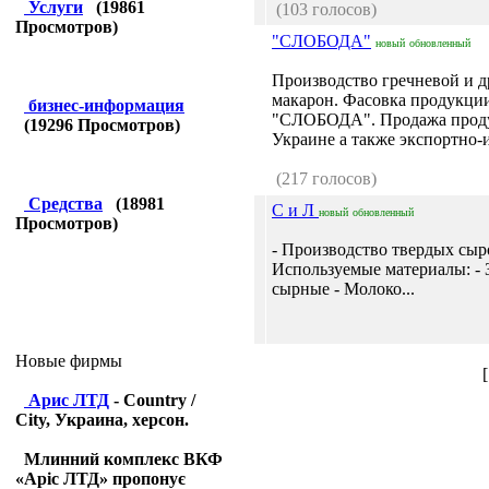
Услуги
(
19861
(103 голосов)
Просмотров)
"СЛОБОДА"
новый
обновленный
Производство гречневой и д
макарон. Фасовка продукци
бизнес-информация
"СЛОБОДА". Продажа прод
(
19296
Просмотров)
Украине а также экспортно-и
(217 голосов)
Средства
(
18981
С и Л
новый
обновленный
Просмотров)
- Производство твердых сыр
Используемые материалы: - 
сырные - Молоко...
Новые фирмы
Арис ЛТД
- Country /
City, Украина, херсон.
Млинний комплекс ВКФ
«Аріс ЛТД» пропонує