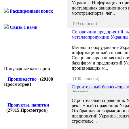
Украины. Информация о про
поставщиках авиационного 
Расширенный поиск
мототранспорта, лег...
(99 голосов)
Связь с нами
Справочник предприятий р
металлопродукции Украины
Металл и оборудование Укр
информационный справочник
Специализированная инфор
база фирм и предприятий У
производящих м...
Популярные категории
(100 голосов)
Производство
(
29108
Просмотров)
Строительный бизнес-справ
обновленный
Строительный справочник У
Продукты, напитки
рекламный справочник Украи
(
27815
Просмотров)
Отобранная информационная
предприятий Украины, заня
строительс...