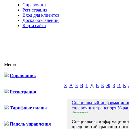
Справочник
Регистрация
Вход для клиентов
Доска объявлений
Карта сайта
Меню
Справочник
Z
А
Б
В
Г
Д
Е
Ё
Ж
З
И
К
Регистрация
Специальный информацио
Тарифные планы
справочник транспорт Украи
обновленный
Специальная информационна
Панель управления
предприятий транспортного