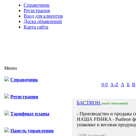
Справочник
Регистрация
Вход для клиентов
Доска объявлений
Карта сайта
Меню
Справочник
0-9
A-Z
А
Б
В
Регистрация
БАСТИОН
новый
обновленный
Тарифные планы
- Производство и продажа
НАША FISHKA - Рыбное фил
упаковке и весовая продук
Панель управления
(108 голосов)