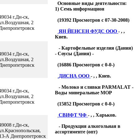
Основные виды деятельности:
1) Семь информацион
49034 г.Дн-ск,
(
19392
Просмотров с 07-30-2008)
ул.Воздушная, 2
Днепропетровск
ЯН ЙЕНСЕН ФУДС ООО
- , ,
Киев.
- Картофельные изделия (Дания)
- Соусы (Дания) -
49034 г.Дн-ск,
ул.Воздушная, 2
(
16886
Просмотров с 0-0-)
Днепропетровск
ДИСНА ООО
- , , Киев.
- Молоко и сливки PARMALAT -
49034 г.Дн-ск,
Воды минеральные МОР
ул.Воздушная, 2
Днепропетровск
(
15852
Просмотров с 0-0-)
СВИФТ ЧФ
- , , Харьков.
49008 г.Дн-ск,
- Продукция алкогольная в
ул.Краснопольская,
ассортименте (опт)
13-А Днепропетровск