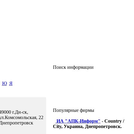
Поиск информации
Ю
Я
Популярные фирмы
49000 г.Дн-ск,
ул.Комсомольская, 22
ИА "АПК-Информ"
- Country /
Днепропетровск
City, Украина, Днепропетровск.