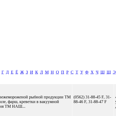
Г
Д
Е
Ё
Ж
З
И
К
Л
М
Н
О
П
Р
С
Т
У
Ф
Х
Ч
Ш
Щ
Э
 свежемороженой рыбной продукции ТМ
(0562) 31-88-45 F, 31-
е, фарш, креветки в вакуумной
88-46 F, 31-88-47 F
ция ТМ НАШ...