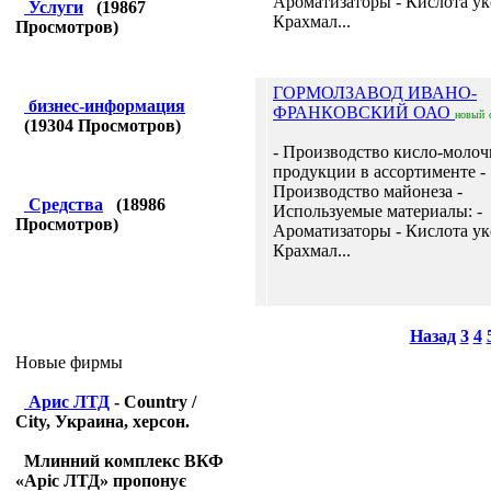
Ароматизаторы - Кислота ук
Услуги
(
19867
Крахмал...
Просмотров)
ГОРМОЛЗАВОД ИВАНО-
бизнес-информация
ФРАНКОВСКИЙ ОАО
новый
(
19304
Просмотров)
- Производство кисло-моло
продукции в ассортименте -
Производство майонеза -
Средства
(
18986
Используемые материалы: -
Просмотров)
Ароматизаторы - Кислота ук
Крахмал...
Назад
3
4
Новые фирмы
Арис ЛТД
- Country /
City, Украина, херсон.
Млинний комплекс ВКФ
«Аріс ЛТД» пропонує