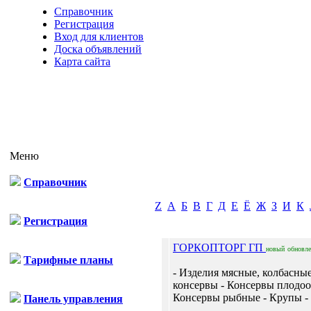
Справочник
Регистрация
Вход для клиентов
Доска объявлений
Карта сайта
Меню
Справочник
Z
А
Б
В
Г
Д
Е
Ё
Ж
З
И
К
Регистрация
ГОРКОПТОРГ ГП
новый
обновл
Тарифные планы
- Изделия мясные, колбасны
консервы - Консервы плодо
Консервы рыбные - Крупы - 
Панель управления