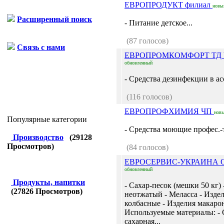
ЕВРОПРОДУКТ филиал
новы
Расширенный поиск
- Питание детское...
(87 голосов)
Связь с нами
ЕВРОПРОМКОМФОРТ ТД
обновленный
- Средства дезинфекции в ас
(116 голосов)
ЕВРОПРОФХИМИЯ ЧП
нов
Популярные категории
- Средства моющие профес.-те
Производство
(
29128
Просмотров)
(84 голосов)
ЕВРОСЕРВИС-УКРАИНА
обновленный
Продукты, напитки
- Сахар-песок (мешки 50 кг)
(
27826
Просмотров)
неотжатый - Меласса - Изде
колбасные - Изделия макаро
Используемые материалы: - 
сахарная...