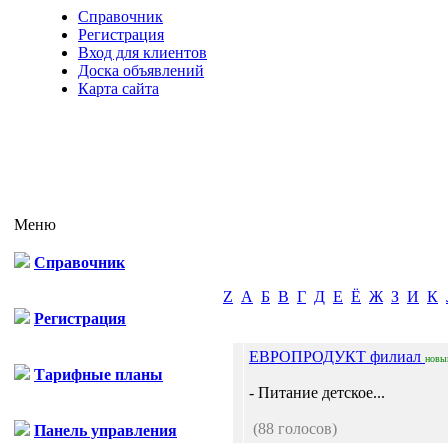
Справочник
Регистрация
Вход для клиентов
Доска объявлений
Карта сайта
Меню
Справочник
Z
А
Б
В
Г
Д
Е
Ё
Ж
З
И
К
Регистрация
ЕВРОПРОДУКТ филиал
новы
Тарифные планы
- Питание детское...
(88 голосов)
Панель управления