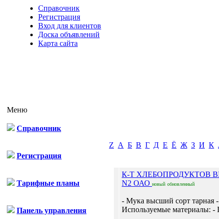
Справочник
Регистрация
Вход для клиентов
Доска объявлений
Карта сайта
Меню
Справочник
Z
А
Б
В
Г
Д
Е
Ё
Ж
З
И
К
Регистрация
К-Т ХЛЕБОПРОДУКТОВ 
Тарифные планы
N2 ОАО
новый
обновленный
- Мука высший сорт тарная -
Используемые материалы: - 
Панель управления