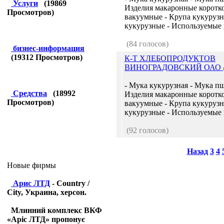
Услуги
(
19869
Изделия макаронные коротк
Просмотров)
вакуумные - Крупа кукурузн
кукурузные - Используемые м
(84 голосов)
бизнес-информация
(
19312
Просмотров)
К-Т ХЛЕБОПРОДУКТОВ
ВИНОГРАДОВСКИЙ ОАО
- Мука кукурузная - Мука п
Средства
(
18992
Изделия макаронные коротк
Просмотров)
вакуумные - Крупа кукурузн
кукурузные - Используемые м
(92 голосов)
Назад
3
4
Новые фирмы
Арис ЛТД
- Country /
City, Украина, херсон.
Млинний комплекс ВКФ
«Аріс ЛТД» пропонує