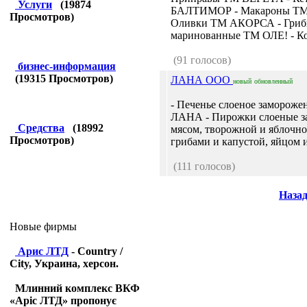
Услуги
(
19874
БАЛТИМОР - Макароны Т
Просмотров)
Оливки ТМ АКОРСА - Гри
маринованные ТМ ОЛЕ! - Ко
(91 голосов)
бизнес-информация
(
19315
Просмотров)
ЛАНА ООО
новый
обновленный
- Печенье слоеное заморож
ЛАНА - Пирожки слоеные з
Средства
(
18992
мясом, творожной и яблочно
Просмотров)
грибами и капустой, яйцом и
(111 голосов)
Наза
Новые фирмы
Арис ЛТД
- Country /
City, Украина, херсон.
Млинний комплекс ВКФ
«Аріс ЛТД» пропонує