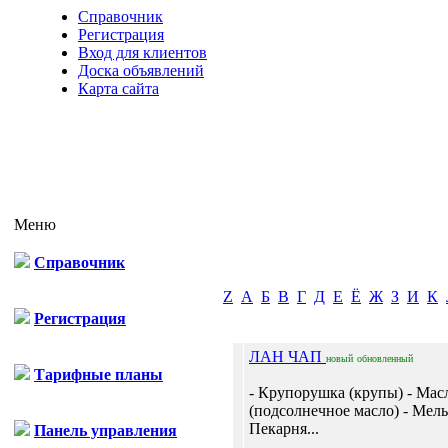
Справочник
Регистрация
Вход для клиентов
Доска объявлений
Карта сайта
Меню
Справочник
Z
А
Б
В
Г
Д
Е
Ё
Ж
З
И
К
Регистрация
ЛАН ЧАП
новый
обновленный
Тарифные планы
- Крупорушка (крупы) - Мас
(подсолнечное масло) - Мель
Пекарня...
Панель управления