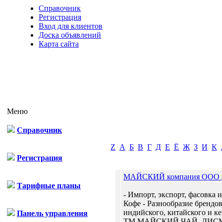
Справочник
Регистрация
Вход для клиентов
Доска объявлений
Карта сайта
Меню
Справочник
Z
А
Б
В
Г
Д
Е
Ё
Ж
З
И
К
Регистрация
МАЙСКИЙ компания ООО
Тарифные планы
- Импорт, экспорт, фасовка и
Кофе - Разнообразие брендо
индийского, китайского и к
Панель управления
ТМ МАЙСКИЙ ЧАЙ, ЛИСМ