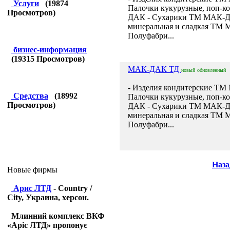
Услуги
(
19874
Палочки кукурузные, поп-
Просмотров)
ДАК - Сухарики ТМ МАК-Д
минеральная и сладкая ТМ
Полуфабри...
бизнес-информация
(
19315
Просмотров)
МАК-ДАК ТД
новый
обновленный
- Изделия кондитерские Т
Средства
(
18992
Палочки кукурузные, поп-
Просмотров)
ДАК - Сухарики ТМ МАК-Д
минеральная и сладкая ТМ
Полуфабри...
Наза
Новые фирмы
Арис ЛТД
- Country /
City, Украина, херсон.
Млинний комплекс ВКФ
«Аріс ЛТД» пропонує