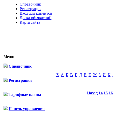
Справочник
Регистрация
Вход для клиентов
Доска объявлений
Карта сайта
Меню
Справочник
Z
А
Б
В
Г
Д
Е
Ё
Ж
З
И
К
Регистрация
Назад
14
15
16
Тарифные планы
Панель управления