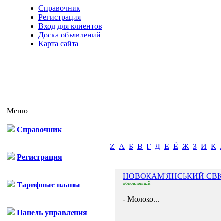
Справочник
Регистрация
Вход для клиентов
Доска объявлений
Карта сайта
Меню
Справочник
Z
А
Б
В
Г
Д
Е
Ё
Ж
З
И
К
Регистрация
НОВОКАМ'ЯНСЬКИЙ СВ
Тарифные планы
обновленный
- Молоко...
Панель управления