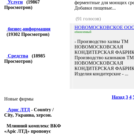
Услуги
(
19867
ферментные для моющих сре
Просмотров)
Добавки пищевые...
(91 голосов)
НОВОМОСКОВСКОЕ ОО
бизнес-информация
обновленный
(
19302
Просмотров)
- Производство халвы ТМ
НОВОМОСКОВСКАЯ
КОНДИТЕРСКАЯ ФАБРИК
Средства
(
18985
Производство казинаков ТМ
Просмотров)
НОВОМОСКОВСКАЯ
КОНДИТЕРСКАЯ ФАБРИК
Изделия кондитерские - ...
Назад
3
4
Новые фирмы
Арис ЛТД
- Country /
City, Украина, херсон.
Млинний комплекс ВКФ
«Аріс ЛТД» пропонує