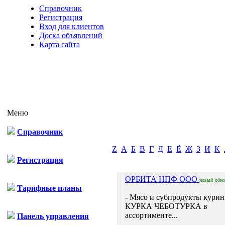
Справочник
Регистрация
Вход для клиентов
Доска объявлений
Карта сайта
Меню
Справочник
Z
А
Б
В
Г
Д
Е
Ё
Ж
З
И
К
Регистрация
ОРБИТА НПФ ООО
новый
обн
Тарифные планы
- Мясо и субпродукты кури
КУРКА ЧЕБОТУРКА в
ассортименте...
Панель управления