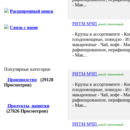
- Мак...
Расширенный поиск
РИТМ МЧП
новый
обновленный
Связь с нами
- Крупы в ассортименте - К
плодоовощные, повидло - И
макаронные - Чай, кофе - Ма
рафинированное, нерафинир
- Мак...
Популярные категории
РИТМ МЧП
новый
обновленный
Производство
(
29128
- Крупы в ассортименте - К
Просмотров)
плодоовощные, повидло - И
макаронные - Чай, кофе - Ма
рафинированное, нерафинир
- Мак...
Продукты, напитки
(
27826
Просмотров)
РИТМ МЧП
новый
обновленный