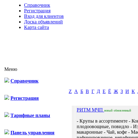
Справочник
Регистрация
Вход для клиентов
Доска объявлений
Карта сайта
Меню
Справочник
Z
А
Б
В
Г
Д
Е
Ё
Ж
З
И
К
Регистрация
РИТМ МЧП
новый
обновленный
Тарифные планы
- Крупы в ассортименте - К
плодоовощные, повидло - И
макаронные - Чай, кофе - Ма
Панель управления
рафинированное, нерафинир