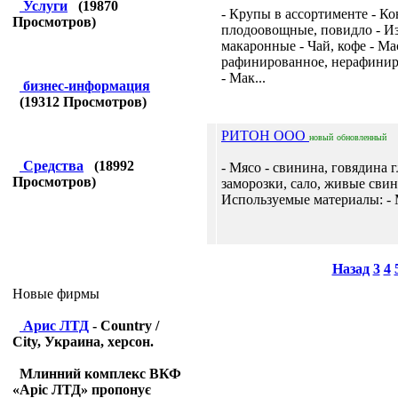
Услуги
(
19870
- Крупы в ассортименте - К
Просмотров)
плодоовощные, повидло - И
макаронные - Чай, кофе - Ма
рафинированное, нерафинир
- Мак...
бизнес-информация
(
19312
Просмотров)
РИТОН ООО
новый
обновленный
Средства
(
18992
- Мясо - свинина, говядина 
Просмотров)
заморозки, сало, живые свин
Используемые материалы: - М
Назад
3
4
Новые фирмы
Арис ЛТД
- Country /
City, Украина, херсон.
Млинний комплекс ВКФ
«Аріс ЛТД» пропонує