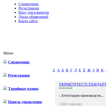
Справочник
Регистрация
Вход для клиентов
Доска объявлений
Карта сайта
Меню
Справочник
Z
А
Б
В
Г
Д
Е
Ё
Ж
З
И
К
Регистрация
УКРМЕТРТЕСТСТАНДАР
Тарифные планы
обновленный
- Аттестация производств...
Панель управления
(102 голосов)