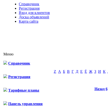
Справочник
Регистрация
Вход для клиентов
Доска объявлений
Карта сайта
Меню
Справочник
Z
А
Б
В
Г
Д
Е
Ё
Ж
З
И
К
Регистрация
Назад
6
Тарифные планы
Панель управления