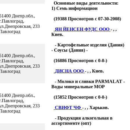
Основные виды деятельности:
1) Семь информацион
51400 Днепр.обл.,
(
19388
Просмотров с 07-30-2008)
г.Павлоград,
ул.Днепровская, 233
ЯН ЙЕНСЕН ФУДС ООО
- , ,
Павлоград
Киев.
- Картофельные изделия (Дания)
- Соусы (Дания) -
51400 Днепр.обл.,
(
16886
Просмотров с 0-0-)
г.Павлоград,
ул.Днепровская, 233
ДИСНА ООО
- , , Киев.
Павлоград
- Молоко и сливки PARMALAT -
Воды минеральные МОР
51400 Днепр.обл.,
(
15852
Просмотров с 0-0-)
г.Павлоград,
ул.Днепровская, 233
СВИФТ ЧФ
- , , Харьков.
Павлоград
- Продукция алкогольная в
ассортименте (опт)