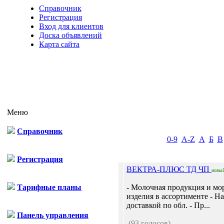
Справочник
Регистрация
Вход для клиентов
Доска объявлений
Карта сайта
Меню
Справочник
0-9
A-Z
А
Б
В
Регистрация
ВЕКТРА-ПЛЮС ТД ЧП
новы
Тарифные планы
- Молочная продукция и мо
изделия в ассортименте - Н
доставкой по обл. - Пр...
Панель управления
(93 голосов)