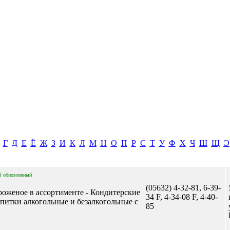
Г
Д
Е
Ё
Ж
З
И
К
Л
М
Н
О
П
Р
С
Т
У
Ф
Х
Ч
Ш
Щ
Э
й
обновленный
(05632) 4-32-81, 6-39-
роженое в ассортименте - Кондитерские
34 F, 4-34-08 F, 4-40-
апитки алкогольные и безалкогольные с
85