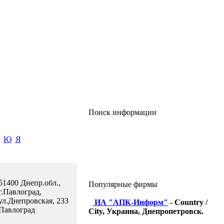
Поиск информации
Ю
Я
51400 Днепр.обл.,
Популярные фирмы
г.Павлоград,
ул.Днепровская, 233
ИА "АПК-Информ"
- Country /
Павлоград
City, Украина, Днепропетровск.