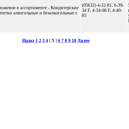
(05632) 4-32-81, 6-39-
роженое в ассортименте - Кондитерские
34 F, 4-34-08 F, 4-40-
апитки алкогольные и безалкогольные с
85
Назад
1
2
3
4
[
5
]
6
7
8
9
10
Далее