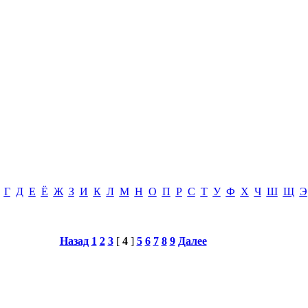
Г
Д
Е
Ё
Ж
З
И
К
Л
М
Н
О
П
Р
С
Т
У
Ф
Х
Ч
Ш
Щ
Э
Назад
1
2
3
[
4
]
5
6
7
8
9
Далее