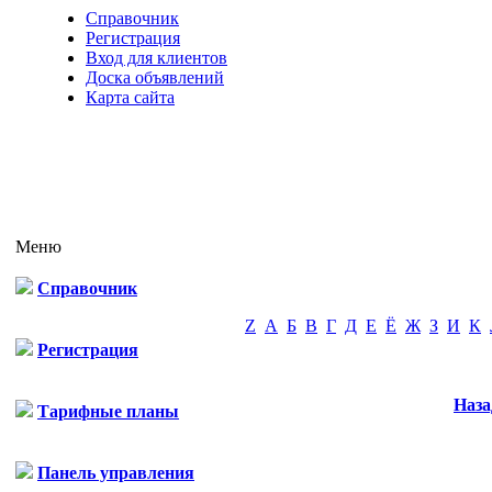
Справочник
Регистрация
Вход для клиентов
Доска объявлений
Карта сайта
Меню
Справочник
Z
А
Б
В
Г
Д
Е
Ё
Ж
З
И
К
Регистрация
Наза
Тарифные планы
Панель управления