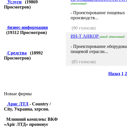
Услуги
(
19869
обновленный
Просмотров)
- Проектирование пищевых
производств...
бизнес-информация
(90 голосов)
(
19312
Просмотров)
ИН-Т АНКОР
новый
обновленный
- Проектирование оборудова
пищевой отрасли...
Средства
(
18992
Просмотров)
(85 голосов)
Назад
1
2
Новые фирмы
Арис ЛТД
- Country /
City, Украина, херсон.
Млинний комплекс ВКФ
«Аріс ЛТД» пропонує