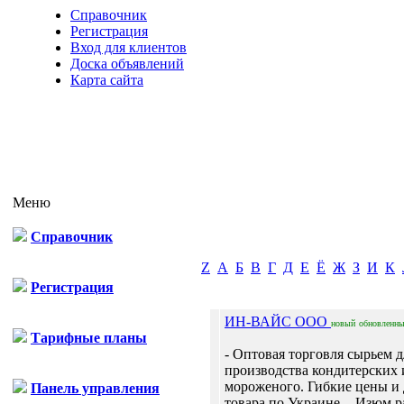
Справочник
Регистрация
Вход для клиентов
Доска объявлений
Карта сайта
Меню
Справочник
Z
А
Б
В
Г
Д
Е
Ё
Ж
З
И
К
Регистрация
ИН-ВАЙС ООО
новый
обновленн
Тарифные планы
- Оптовая торговля сырьем д
производства кондитерских 
мороженого. Гибкие цены и 
Панель управления
товара по Украине. - Изюм 