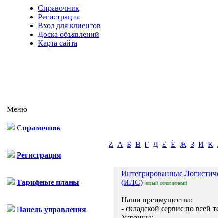
Справочник
Регистрация
Вход для клиентов
Доска объявлений
Карта сайта
Меню
Справочник
Z
А
Б
В
Г
Д
Е
Ё
Ж
З
И
К
Регистрация
Интегрированные Логистич
Тарифные планы
(ИЛС)
новый
обновленный
Наши преимущества:
- складской сервис по всей 
Панель управления
Украины;