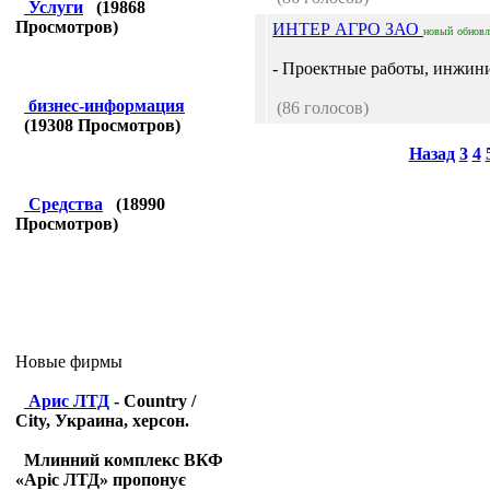
Услуги
(
19868
Просмотров)
ИНТЕР АГРО ЗАО
новый
обнов
- Проектные работы, инжини
бизнес-информация
(86 голосов)
(
19308
Просмотров)
Назад
3
4
Средства
(
18990
Просмотров)
Новые фирмы
Арис ЛТД
- Country /
City, Украина, херсон.
Млинний комплекс ВКФ
«Аріс ЛТД» пропонує