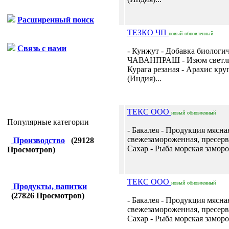
Расширенный поиск
ТЕЗКО ЧП
новый
обновленный
Связь с нами
- Кунжут - Добавка биологи
ЧАВАНПРАШ - Изюм светлы
Курага резаная - Арахис кру
(Индия)...
ТЕКС ООО
новый
обновленный
Популярные категории
- Бакалея - Продукция мясна
свежезамороженная, пресервы
Производство
(
29128
Сахар - Рыба морская заморо
Просмотров)
ТЕКС ООО
новый
обновленный
Продукты, напитки
(
27826
Просмотров)
- Бакалея - Продукция мясна
свежезамороженная, пресервы
Сахар - Рыба морская заморо