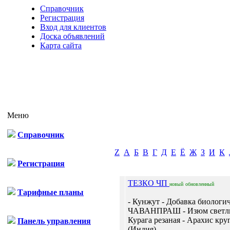
Справочник
Регистрация
Вход для клиентов
Доска объявлений
Карта сайта
Меню
Справочник
Z
А
Б
В
Г
Д
Е
Ё
Ж
З
И
К
Регистрация
ТЕЗКО ЧП
новый
обновленный
Тарифные планы
- Кунжут - Добавка биологи
ЧАВАНПРАШ - Изюм светлы
Курага резаная - Арахис кру
Панель управления
(Индия)...