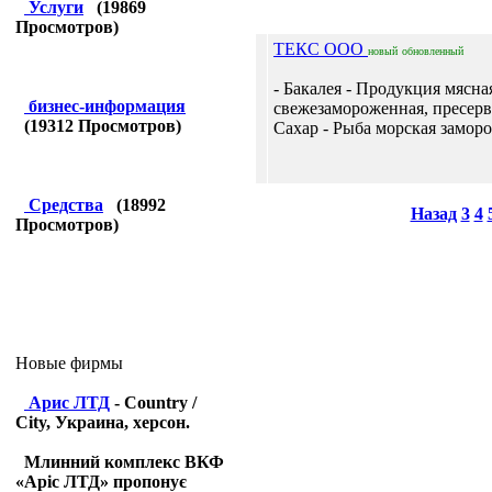
Услуги
(
19869
Просмотров)
ТЕКС ООО
новый
обновленный
- Бакалея - Продукция мясна
бизнес-информация
свежезамороженная, пресервы
(
19312
Просмотров)
Сахар - Рыба морская заморо
Средства
(
18992
Назад
3
4
Просмотров)
Новые фирмы
Арис ЛТД
- Country /
City, Украина, херсон.
Млинний комплекс ВКФ
«Аріс ЛТД» пропонує