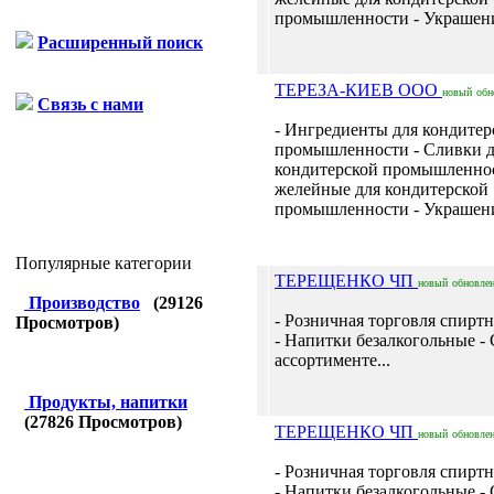
промышленности - Украшения
Расширенный поиск
ТЕРЕЗА-КИЕВ ООО
новый
обн
Связь с нами
- Ингредиенты для кондитер
промышленности - Сливки 
кондитерской промышленно
желейные для кондитерской
промышленности - Украшения
Популярные категории
ТЕРЕЩЕНКО ЧП
новый
обновле
Производство
(
29126
- Розничная торговля спир
Просмотров)
- Напитки безалкогольные - 
ассортименте...
Продукты, напитки
(
27826
Просмотров)
ТЕРЕЩЕНКО ЧП
новый
обновле
- Розничная торговля спир
- Напитки безалкогольные - 