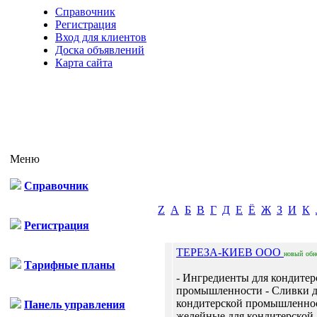
Справочник
Регистрация
Вход для клиентов
Доска объявлений
Карта сайта
Меню
Справочник
Z
А
Б
В
Г
Д
Е
Ё
Ж
З
И
К
Регистрация
ТЕРЕЗА-КИЕВ ООО
новый
обн
Тарифные планы
- Ингредиенты для кондитер
промышленности - Сливки 
кондитерской промышленно
Панель управления
желейные для кондитерской