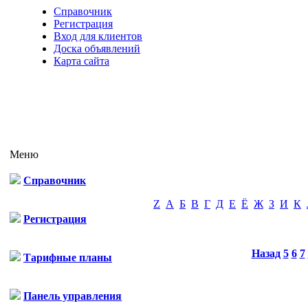
Справочник
Регистрация
Вход для клиентов
Доска объявлений
Карта сайта
Меню
Справочник
Z
А
Б
В
Г
Д
Е
Ё
Ж
З
И
К
Регистрация
Назад
5
6
7
Тарифные планы
Панель управления