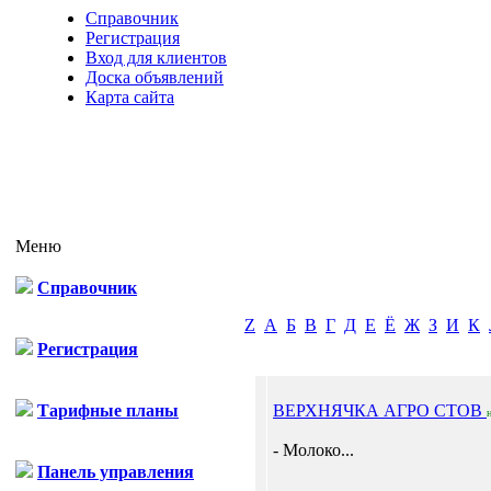
Справочник
Регистрация
Вход для клиентов
Доска объявлений
Карта сайта
Меню
Справочник
Z
А
Б
В
Г
Д
Е
Ё
Ж
З
И
К
Регистрация
Тарифные планы
ВЕРХНЯЧКА АГРО СТОВ
- Молоко...
Панель управления