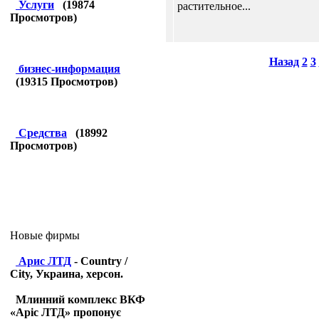
Услуги
(
19874
растительное...
Просмотров)
Назад
2
3
бизнес-информация
(
19315
Просмотров)
Средства
(
18992
Просмотров)
Новые фирмы
Арис ЛТД
- Country /
City, Украина, херсон.
Млинний комплекс ВКФ
«Аріс ЛТД» пропонує