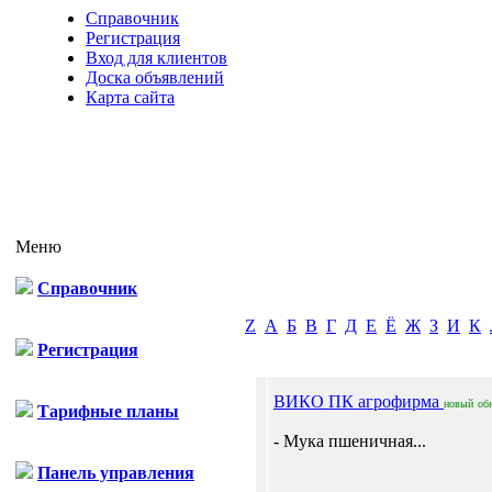
Справочник
Регистрация
Вход для клиентов
Доска объявлений
Карта сайта
Меню
Справочник
Z
А
Б
В
Г
Д
Е
Ё
Ж
З
И
К
Регистрация
ВИКО ПК агрофирма
новый
об
Тарифные планы
- Мука пшеничная...
Панель управления