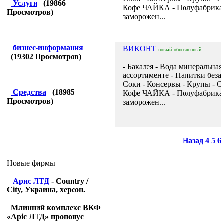
Услуги
(
19866
Кофе ЧАЙКА - Полуфабрик
Просмотров)
заморожен...
бизнес-информация
ВИКОНТ
новый
обновленный
(
19302
Просмотров)
- Бакалея - Вода минеральная
ассортименте - Напитки без
Соки - Консервы - Крупы - С
Средства
(
18985
Кофе ЧАЙКА - Полуфабрик
Просмотров)
заморожен...
Назад
4
5
6
Новые фирмы
Арис ЛТД
- Country /
City, Украина, херсон.
Млинний комплекс ВКФ
«Аріс ЛТД» пропонує