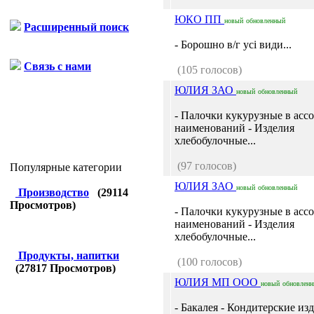
ЮКО ПП
новый
обновленный
Расширенный поиск
- Борошно в/г усі види...
Связь с нами
(105 голосов)
ЮЛИЯ ЗАО
новый
обновленный
- Палочки кукурузные в асс
наименований - Изделия
хлебобулочные...
(97 голосов)
Популярные категории
ЮЛИЯ ЗАО
новый
обновленный
Производство
(
29114
Просмотров)
- Палочки кукурузные в асс
наименований - Изделия
хлебобулочные...
Продукты, напитки
(100 голосов)
(
27817
Просмотров)
ЮЛИЯ МП ООО
новый
обновлен
- Бакалея - Кондитерские изд