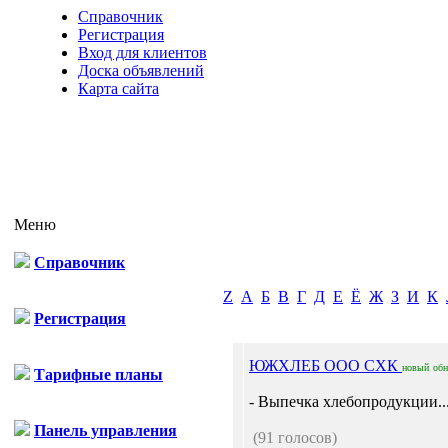
Справочник
Регистрация
Вход для клиентов
Доска объявлений
Карта сайта
Меню
Справочник
Z
А
Б
В
Г
Д
Е
Ё
Ж
З
И
К
Регистрация
ЮЖХЛЕБ ООО СХК
новый
об
Тарифные планы
- Выпечка хлебопродукции..
Панель управления
(91 голосов)